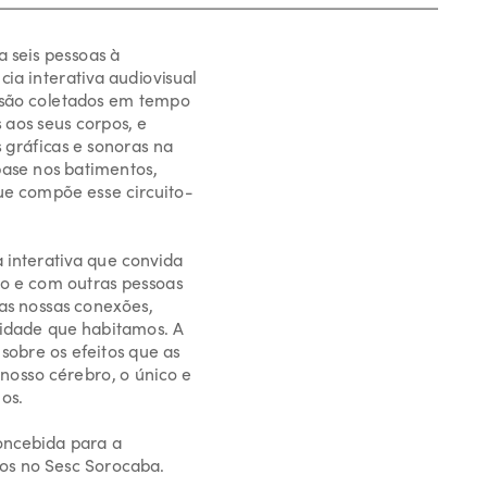
 seis pessoas à 
a interativa audiovisual 
 são coletados em tempo 
aos seus corpos, e 
gráficas e sonoras na 
ase nos batimentos, 
e compõe esse circuito-
 interativa que convida 
go e com outras pessoas 
as nossas conexões, 
cidade que habitamos. A 
sobre os efeitos que as 
sso cérebro, o único e 
os.
ncebida para a 
tos no Sesc Sorocaba.