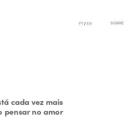
SOBRE
PT
 / 
EN
tá cada vez mais 
o pensar no amor 
.