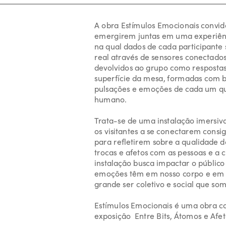
A obra Estímulos Emocionais convida
emergirem juntas em uma experiênci
na qual dados de cada participante
real através de sensores conectados 
devolvidos ao grupo como respostas 
superfície da mesa, formadas com b
pulsações e emoções de cada um qu
humano.
Trata-se de uma instalação imersiva
os visitantes a se conectarem consi
para refletirem sobre a qualidade d
trocas e afetos com as pessoas e a 
instalação busca impactar o público 
emoções têm em nosso corpo e em no
grande ser coletivo e social que som
Estímulos Emocionais é uma obra co
exposição  Entre Bits, Átomos e Afe